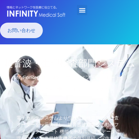
お問い合わせ
超音波・生理検査部門システム
MityForReport USPK（マイティフォーレポート）
超音波検査画像ファイリングシステム
電子カルテシステムより生理機能検査部門の検査
オーダーを一元管理し、超音波診断装置の動画フ
ァイリングレポート 機能を中核に、波形データ管
理システムや各種検査機器の個別接続、院内ネッ