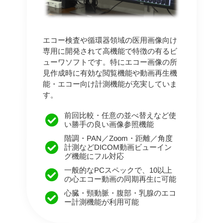
エコー検査や循環器領域の医用画像向け
専用に開発されて高機能で特徴の有るビ
ューワソフトです。
特にエコー画像の所
見作成時に有効な閲覧機能や動画再生機
能・エコー向け計測機能が充実していま
す。
前回比較・任意の並べ替えなど使
い勝手の良い画像参照機能
階調・PAN／Zoom・距離／角度
計測などDICOM動画ビューイン
グ機能にフル対応
一般的なPCスペックで、10以上
の心エコー動画の同期再生に可能
心臓・頸動脈・腹部・乳腺のエコ
ー計測機能が利用可能