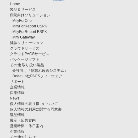
Home
製品＆サービス
病院向けソリューション
MityForOne
MityForReport USPK
MityForReport ESPK
Mity Gateway
健診ソリューション
クラウドサービス
クラウドPACSサービス
パッケージソフト
その他 取り扱い製品
介護向け「物忘れ改善システム」
Dedalus社PACSソフトウェア
サポート
企業情報
採用情報
News
個人情報の取り扱いについて
個人情報の利用に関する同意書
製品情報
展示・広告案内
営業時間・休日案内
企業情報
その他お知らせ