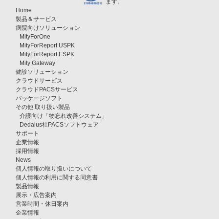
ます。
Home
製品＆サービス
病院向けソリューション
MityForOne
MityForReport USPK
MityForReport ESPK
Mity Gateway
健診ソリューション
クラウドサービス
クラウドPACSサービス
パッケージソフト
その他 取り扱い製品
介護向け「物忘れ改善システム」
Dedalus社PACSソフトウェア
サポート
企業情報
採用情報
News
個人情報の取り扱いについて
個人情報の利用に関する同意書
製品情報
展示・広告案内
営業時間・休日案内
企業情報