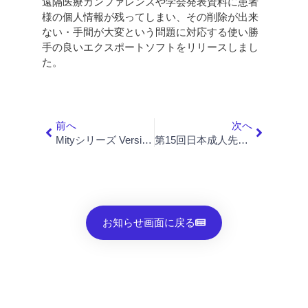
遠隔医療カンファレンスや学会発表資料に患者
様の個人情報が残ってしまい、その削除が出来
ない・手間が大変という問題に対応する使い勝
手の良いエクスポートソフトをリリースしまし
た。
前へ
次へ
Mityシリーズ Version 9ソフトウェアをリリースしました！
第15回日本成人先天性心疾患学会総会・学術集会 出展のご案内
お知らせ画面に戻る