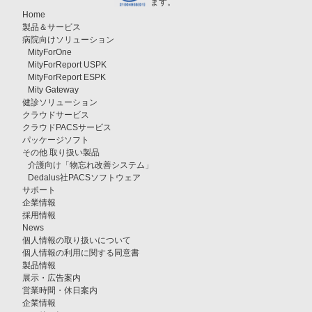
ます。
Home
製品＆サービス
病院向けソリューション
MityForOne
MityForReport USPK
MityForReport ESPK
Mity Gateway
健診ソリューション
クラウドサービス
クラウドPACSサービス
パッケージソフト
その他 取り扱い製品
介護向け「物忘れ改善システム」
Dedalus社PACSソフトウェア
サポート
企業情報
採用情報
News
個人情報の取り扱いについて
個人情報の利用に関する同意書
製品情報
展示・広告案内
営業時間・休日案内
企業情報