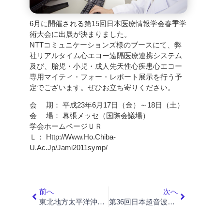
6月に開催される第15回日本医療情報学会春季学
術大会に出展が決まりました。
NTTコミュニケーションズ様のブースにて、弊
社リアルタイム心エコー遠隔医療連携システム
及び、胎児・小児・成人先天性心疾患心エコー
専用マイティ・フォー・レポート展示を行う予
定でございます。ぜひお立ち寄りください。
会 期： 平成23年6月17日（金）～18日（土）
会 場： 幕張メッセ（国際会議場）
学会ホームページＵＲ
Ｌ：
Http://www.ho.chiba-
U.ac.jp/jami2011symp/
前へ
次へ
東北地方太平洋沖地震の影響に関するご連絡
第36回日本超音波検査学会 出展のご案内